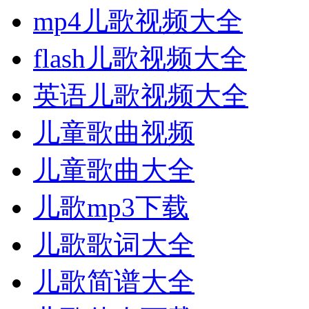
mp4儿歌视频大全
flash儿歌视频大全
英语儿歌视频大全
儿童歌曲视频
儿童歌曲大全
儿歌mp3下载
儿歌歌词大全
儿歌简谱大全