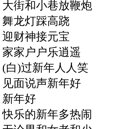
大街和小巷放鞭炮
舞龙灯踩高跷
迎财神接元宝
家家户户乐逍遥
(白)过新年人人笑
见面说声新年好
新年好
快乐的新年多热闹