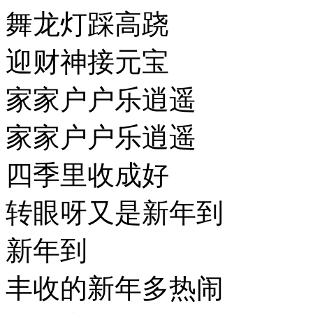
舞龙灯踩高跷
迎财神接元宝
家家户户乐逍遥
家家户户乐逍遥
四季里收成好
转眼呀又是新年到
新年到
丰收的新年多热闹