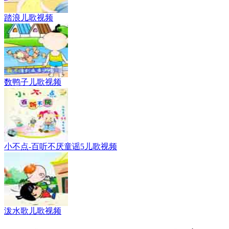
踏浪儿歌视频
数鸭子儿歌视频
小不点-百听不厌童谣5儿歌视频
泼水歌儿歌视频