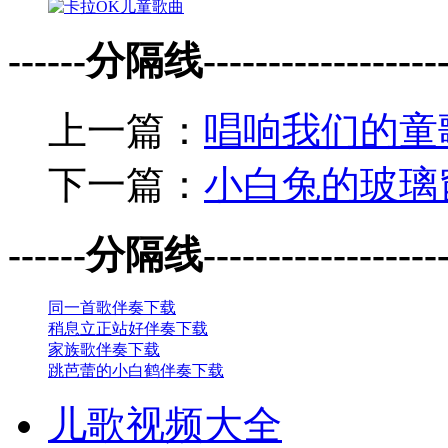
------分隔线--------------------
上一篇：
唱响我们的童
下一篇：
小白兔的玻璃
------分隔线--------------------
同一首歌伴奏下载
稍息立正站好伴奏下载
家族歌伴奏下载
跳芭蕾的小白鹤伴奏下载
儿歌视频大全