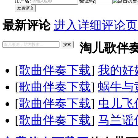
用户名:
验证码:
发表评论
最新评论
进入详细评论页
淘儿歌伴
搜索
[
歌曲伴奏下载
]
我的好
[
歌曲伴奏下载
]
蜗牛与
[
歌曲伴奏下载
]
虫儿飞
[
歌曲伴奏下载
]
马兰谣