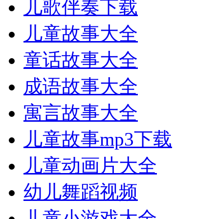
儿歌伴奏下载
儿童故事大全
童话故事大全
成语故事大全
寓言故事大全
儿童故事mp3下载
儿童动画片大全
幼儿舞蹈视频
儿童小游戏大全