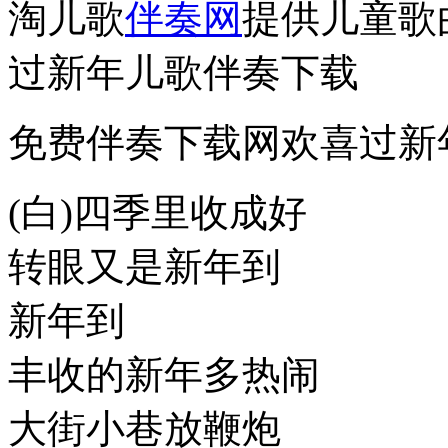
淘儿歌
伴奏网
提供儿童歌
过新年儿歌伴奏下载
免费伴奏下载网欢喜过新
(白)四季里收成好
转眼又是新年到
新年到
丰收的新年多热闹
大街小巷放鞭炮