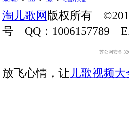
淘儿歌网
版权所有 ©2011-
号 QQ：1006157789 E
苏公网安备 3203
放飞心情，让
儿歌视频大