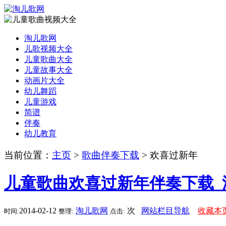
淘儿歌网
儿歌视频大全
儿童歌曲大全
儿童故事大全
动画片大全
幼儿舞蹈
儿童游戏
简谱
伴奏
幼儿教育
当前位置：
主页
>
歌曲伴奏下载
> 欢喜过新年
儿童歌曲欢喜过新年伴奏下载_
2014-02-12
淘儿歌网
次
网站栏目导航
收藏本
时间:
整理:
点击: