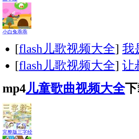
小白兔乖乖
[
flash儿歌视频大全
]
我
[
flash儿歌视频大全
]
让
mp4
儿童歌曲视频大全
下
完整版三字经