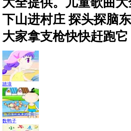
大全提供。儿童歌曲大
下山进村庄 探头探脑
大家拿支枪快快赶跑它 
踏浪
数鸭子