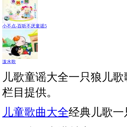
小不点-百听不厌童谣5
泼水歌
儿歌童谣大全一只狼儿歌
栏目提供。
儿童歌曲大全
经典儿歌一