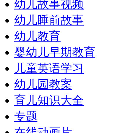
幼儿故事视频
幼儿睡前故事
幼儿教育
婴幼儿早期教育
儿童英语学习
幼儿园教案
育儿知识大全
专题
在线动画片