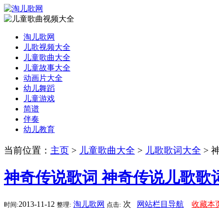
淘儿歌网
儿歌视频大全
儿童歌曲大全
儿童故事大全
动画片大全
幼儿舞蹈
儿童游戏
简谱
伴奏
幼儿教育
当前位置：
主页
>
儿童歌曲大全
>
儿歌歌词大全
> 
神奇传说歌词 神奇传说儿歌歌
2013-11-12
淘儿歌网
次
网站栏目导航
收藏本
时间:
整理:
点击: