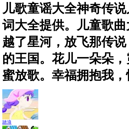
儿歌童谣大全神奇传说
词大全提供。儿童歌曲
越了星河，放飞那传说
的王国。花儿一朵朵，
蜜放歌。幸福拥抱我，快
踏浪