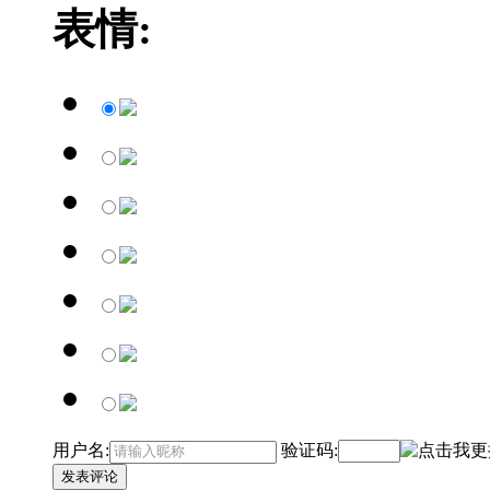
表情:
用户名:
验证码:
发表评论