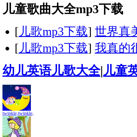
儿童歌曲大全mp3下载
[
儿歌mp3下载
]
世界真
[
儿歌mp3下载
]
我真的
幼儿英语儿歌大全
|
儿童
twinkle,twinkle,