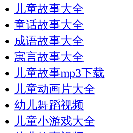
儿童故事大全
童话故事大全
成语故事大全
寓言故事大全
儿童故事mp3下载
儿童动画片大全
幼儿舞蹈视频
儿童小游戏大全