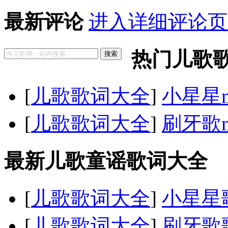
最新评论
进入详细评论页
热门儿歌
搜索
[
儿歌歌词大全
]
小星星m
[
儿歌歌词大全
]
刷牙歌m
最新儿歌童谣歌词大全
[
儿歌歌词大全
]
小星星
[
儿歌歌词大全
]
刷牙歌