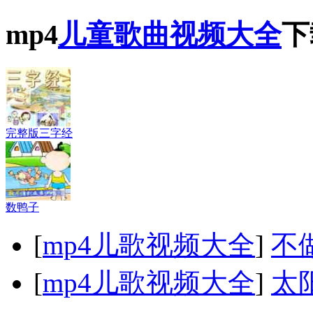
mp4
儿童歌曲视频大全
下
完整版三字经
数鸭子
[
mp4儿歌视频大全
]
不
[
mp4儿歌视频大全
]
太