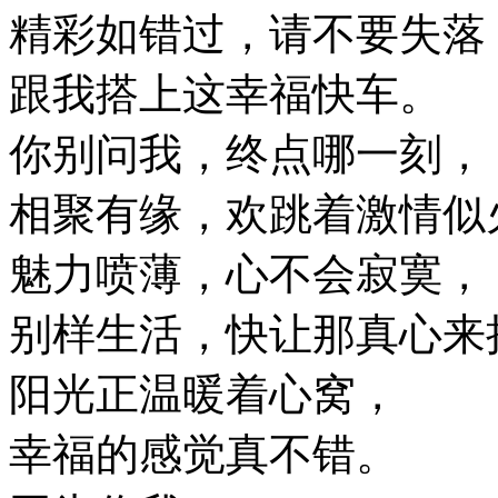
精彩如错过，请不要失落
跟我搭上这幸福快车。
你别问我，终点哪一刻，
相聚有缘，欢跳着激情似
魅力喷薄，心不会寂寞，
别样生活，快让那真心来
阳光正温暖着心窝，
幸福的感觉真不错。