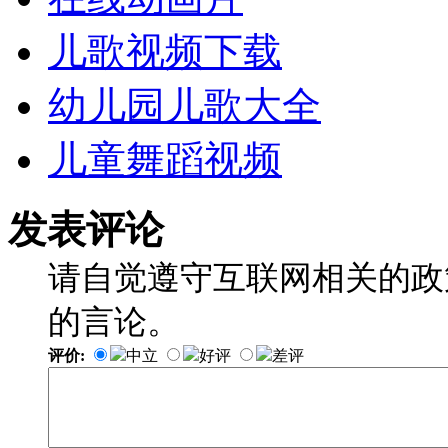
儿歌视频下载
幼儿园儿歌大全
儿童舞蹈视频
发表评论
请自觉遵守互联网相关的政
的言论。
评价:
中立
好评
差评