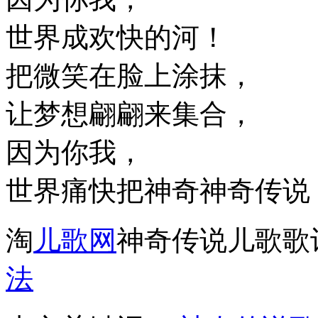
世界成欢快的河！
把微笑在脸上涂抹，
让梦想翩翩来集合，
因为你我，
世界痛快把神奇神奇传说
淘
儿歌网
神奇传说儿歌歌
法