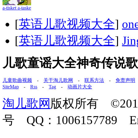
a-tisket a-taske
[
英语儿歌视频大全
]
one
[
英语儿歌视频大全
]
Jin
儿歌童谣大全神奇传说歌
儿童歌曲视频
-
关于淘儿歌网
-
联系方法
-
免责声明
SiteMap
-
Rss
-
Tag
-
动画片大全
淘儿歌网
版权所有 ©2011-
号 QQ：1006157789 E