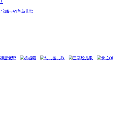
法
坐轮船去钓鱼岛儿歌