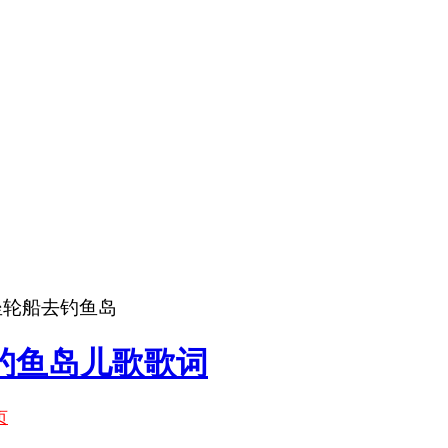
坐轮船去钓鱼岛
钓鱼岛儿歌歌词
页