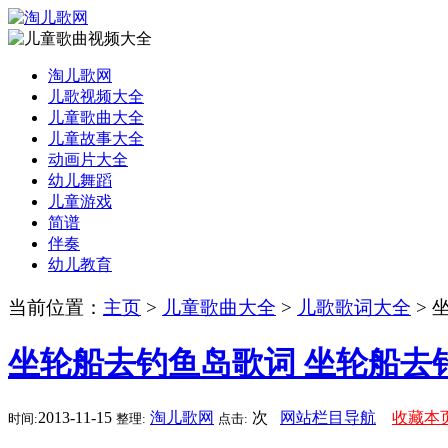
淘儿歌网
儿歌视频大全
儿童歌曲大全
儿童故事大全
动画片大全
幼儿舞蹈
儿童游戏
简谱
伴奏
幼儿教育
当前位置：
主页
>
儿童歌曲大全
>
儿歌歌词大全
> 
坐轮船去钓鱼岛歌词 坐轮船去
2013-11-15
淘儿歌网
次
网站栏目导航
收藏本
时间:
整理:
点击: