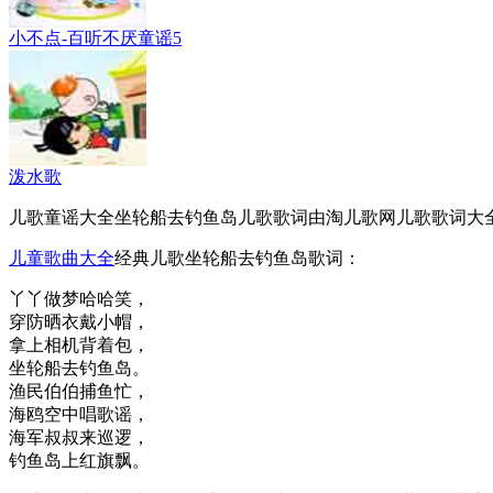
小不点-百听不厌童谣5
泼水歌
儿歌童谣大全坐轮船去钓鱼岛儿歌歌词由淘儿歌网儿歌歌词大
儿童歌曲大全
经典儿歌坐轮船去钓鱼岛歌词：
丫丫做梦哈哈笑，
穿防晒衣戴小帽，
拿上相机背着包，
坐轮船去钓鱼岛。
渔民伯伯捕鱼忙，
海鸥空中唱歌谣，
海军叔叔来巡逻，
钓鱼岛上红旗飘。