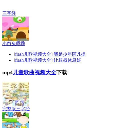
三字经
小白兔乖乖
[
flash儿歌视频大全
]
我是少年阿凡提
[
flash儿歌视频大全
]
让叔叔休息好
mp4
儿童歌曲视频大全
下载
完整版三字经