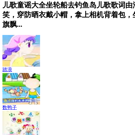
儿歌童谣大全坐轮船去钓鱼岛儿歌歌词由
笑，穿防晒衣戴小帽，拿上相机背着包，
旗飘...
踏浪
数鸭子