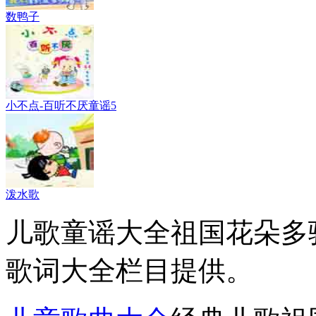
数鸭子
小不点-百听不厌童谣5
泼水歌
儿歌童谣大全祖国花朵多
歌词大全栏目提供。