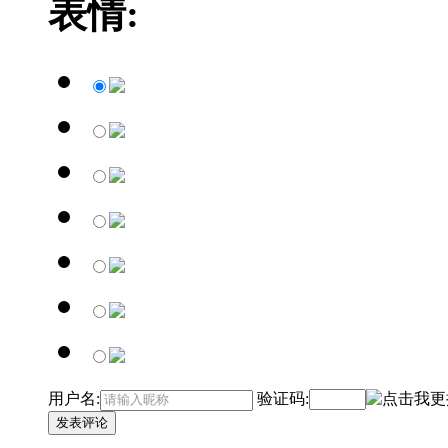
表情:
用户名:
验证码:
发表评论