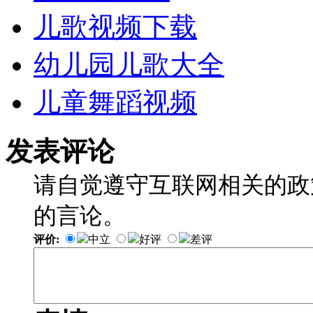
儿歌视频下载
幼儿园儿歌大全
儿童舞蹈视频
发表评论
请自觉遵守互联网相关的政
的言论。
评价:
中立
好评
差评