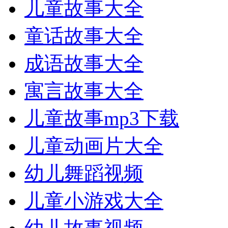
儿童故事大全
童话故事大全
成语故事大全
寓言故事大全
儿童故事mp3下载
儿童动画片大全
幼儿舞蹈视频
儿童小游戏大全