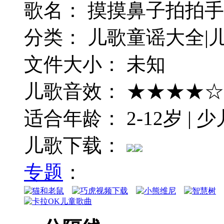
歌名： 摸摸鼻子拍拍手
分类： 儿歌童谣大全|
文件大小： 未知
儿歌音效： ★★★★☆
适合年龄： 2-12岁 |
儿歌下载：
专题
：