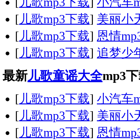
[
儿歌mp3下载
]
小汽车m
[
儿歌mp3下载
]
美丽小天
[
儿歌mp3下载
]
恩情mp
[
儿歌mp3下载
]
追梦少年
最新
儿歌童谣大全
mp3
[
儿歌mp3下载
]
小汽车m
[
儿歌mp3下载
]
美丽小天
[
儿歌mp3下载
]
恩情mp