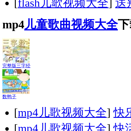
[
flash儿歌视频大全
]
送
mp4
儿童歌曲视频大全
下
完整版三字经
数鸭子
[
mp4儿歌视频大全
]
快
[
mp4儿歌视频大全
]
快