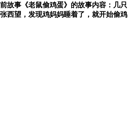
前故事《老鼠偷鸡蛋》的故事内容：几只
张西望，发现鸡妈妈睡着了，就开始偷鸡