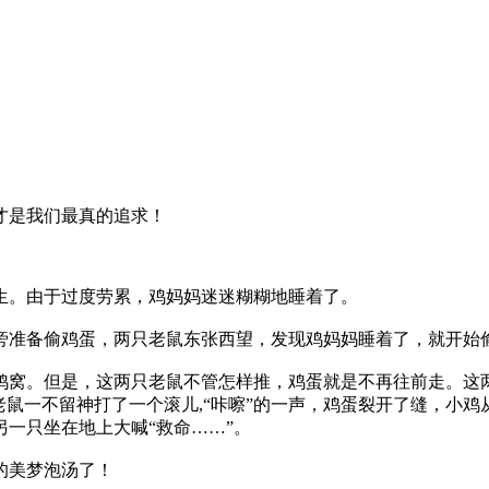
才是我们最真的追求！
生。由于过度劳累，鸡妈妈迷迷糊糊地睡着了。
旁准备偷鸡蛋，两只老鼠东张西望，发现鸡妈妈睡着了，就开始
鸡窝。但是，这两只老鼠不管怎样推，鸡蛋就是不再往前走。这
老鼠一不留神打了一个滚儿,“咔嚓”的一声，鸡蛋裂开了缝，小
一只坐在地上大喊“救命……”。
的美梦泡汤了！