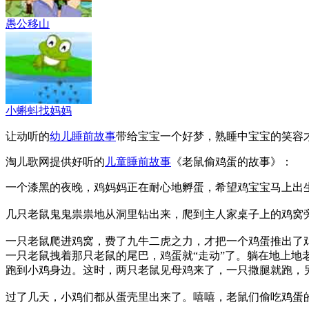
愚公移山
小蝌蚪找妈妈
让动听的
幼儿睡前故事
带给宝宝一个好梦，熟睡中宝宝的笑容
淘儿歌网提供好听的
儿童睡前故事
《老鼠偷鸡蛋的故事》：
一个漆黑的夜晚，鸡妈妈正在耐心地孵蛋，希望鸡宝宝马上出
几只老鼠鬼鬼祟祟地从洞里钻出来，爬到主人家桌子上的鸡窝
一只老鼠爬进鸡窝，费了九牛二虎之力，才把一个鸡蛋推出了
一只老鼠拽着那只老鼠的尾巴，鸡蛋就“走动”了。躺在地上地
跑到小鸡身边。这时，两只老鼠见母鸡来了，一只撒腿就跑，另
过了几天，小鸡们都从蛋壳里出来了。嘻嘻，老鼠们偷吃鸡蛋