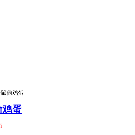
老鼠偷鸡蛋
偷鸡蛋
页