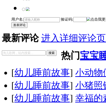
用户名:
验证码:
发表评论
最新评论
进入详细评论页
热门
宝宝
搜索
[
幼儿睡前故事
]
小动物
[
幼儿睡前故事
]
小猪照
[
幼儿睡前故事
]
幸福的