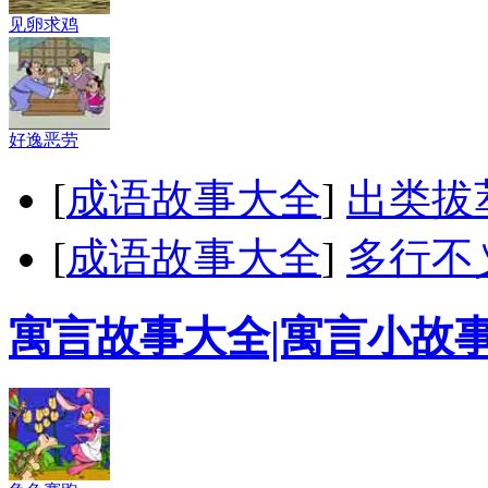
见卵求鸡
好逸恶劳
[
成语故事大全
]
出类拔
[
成语故事大全
]
多行不
寓言故事大全|寓言小故