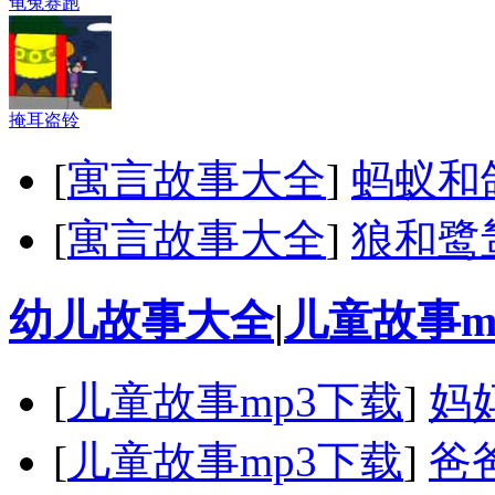
龟兔赛跑
掩耳盗铃
[
寓言故事大全
]
蚂蚁和
[
寓言故事大全
]
狼和鹭
幼儿故事大全
|
儿童故事m
[
儿童故事mp3下载
]
妈
[
儿童故事mp3下载
]
爸