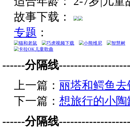
适合年龄： 2-7岁|儿
故事下载：
专题
：
------分隔线--------------------
上一篇：
丽塔和鳄鱼去
下一篇：
想旅行的小陶
------分隔线--------------------