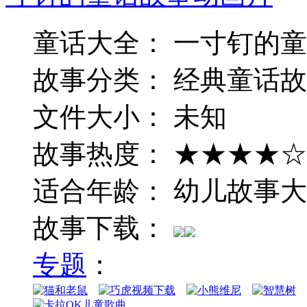
童话大全： 一寸钉的
故事分类： 经典童话故
文件大小： 未知
故事热度： ★★★★☆
适合年龄： 幼儿故事大
故事下载：
专题
：