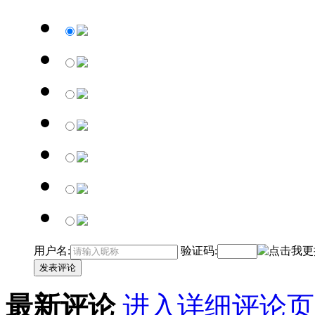
用户名:
验证码:
发表评论
最新评论
进入详细评论页