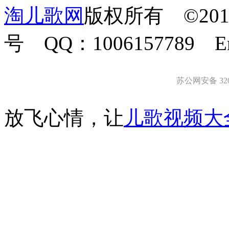
淘儿歌网
版权所有 ©2011-
号 QQ：1006157789 E
苏公网安备 3203
放飞心情，让
儿歌视频大