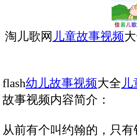
淘儿歌网
儿童故事视频
大
flash
幼儿故事视频
大全
儿
故事视频内容简介：
从前有个叫约翰的，只有