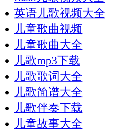
英语儿歌视频大全
儿童歌曲视频
儿童歌曲大全
儿歌mp3下载
儿歌歌词大全
儿歌简谱大全
儿歌伴奏下载
儿童故事大全