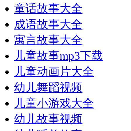
童话故事大全
成语故事大全
寓言故事大全
儿童故事mp3下载
儿童动画片大全
幼儿舞蹈视频
儿童小游戏大全
幼儿故事视频