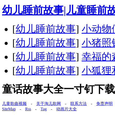
幼儿睡前故事|儿童睡前
[
幼儿睡前故事
]
小动物
[
幼儿睡前故事
]
小猪照
[
幼儿睡前故事
]
幸福的
[
幼儿睡前故事
]
小狐狸
童话故事大全一寸钉下载
儿童歌曲视频
-
关于淘儿歌网
-
联系方法
-
免责声明
SiteMap
-
Rss
-
Tag
-
动画片大全