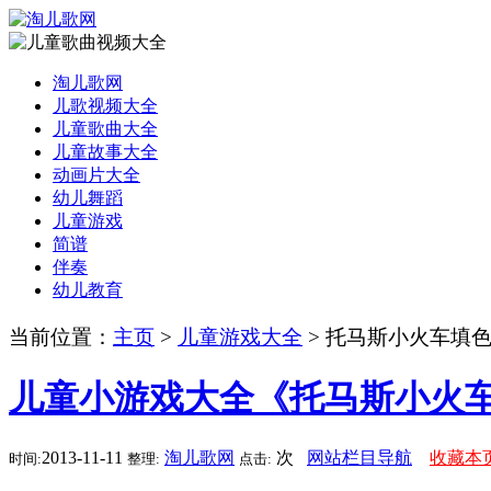
淘儿歌网
儿歌视频大全
儿童歌曲大全
儿童故事大全
动画片大全
幼儿舞蹈
儿童游戏
简谱
伴奏
幼儿教育
当前位置：
主页
>
儿童游戏大全
> 托马斯小火车填
儿童小游戏大全《托马斯小火
2013-11-11
淘儿歌网
次
网站栏目导航
收藏本
时间:
整理:
点击: