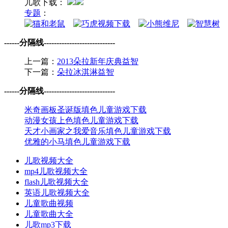
儿歌下载：
专题
：
------分隔线----------------------------
上一篇：
2013朵拉新年庆典益智
下一篇：
朵拉冰淇淋益智
------分隔线----------------------------
米奇画板圣诞版填色儿童游戏下载
动漫女孩上色填色儿童游戏下载
天才小画家之我爱音乐填色儿童游戏下载
优雅的小马填色儿童游戏下载
儿歌视频大全
mp4儿歌视频大全
flash儿歌视频大全
英语儿歌视频大全
儿童歌曲视频
儿童歌曲大全
儿歌mp3下载