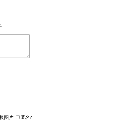
论。
匿名?