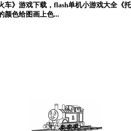
车》游戏下载，flash单机小游戏大全
颜色给图画上色...