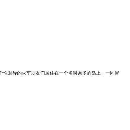
群个性迥异的火车朋友们居住在一个名叫索多的岛上，一同冒