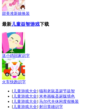
甜美准新娘换装
最新
儿童益智游戏
下载
送小鸡回家识字
火车快跑识字
[
儿童游戏大全
]
猫和老鼠圣诞节益智
[
儿童游戏大全
]
米奇画板圣诞版填色
[
儿童游戏大全
]
马尔代夫休闲度假换装
[
儿童游戏大全
]
射日英雄识字