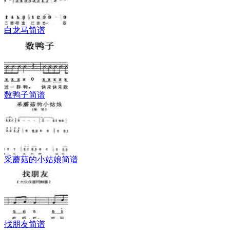
白龙马简谱
数鸭子简谱
采蘑菇的小姑娘简谱
找朋友简谱