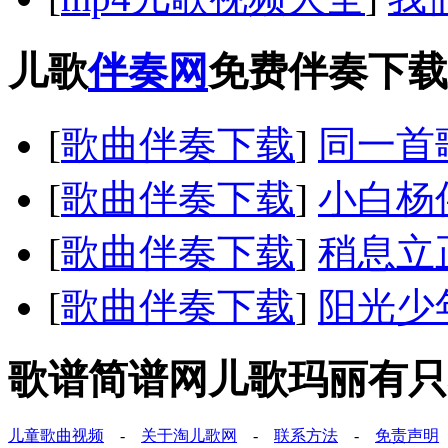
儿歌
伴奏网
免费伴奏下载
[
歌曲伴奏下载
]
同一首
[
歌曲伴奏下载
]
小白杨
[
歌曲伴奏下载
]
稍息立
[
歌曲伴奏下载
]
阳光少
歌谱简谱网儿歌玛丽有只
儿童歌曲视频
-
关于淘儿歌网
-
联系方法
-
免责声明