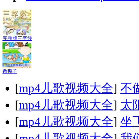
完整版三字经
数鸭子
[
mp4儿歌视频大全
]
不
[
mp4儿歌视频大全
]
太
[
mp4儿歌视频大全
]
坐
[
mp4儿歌视频大全
]
我