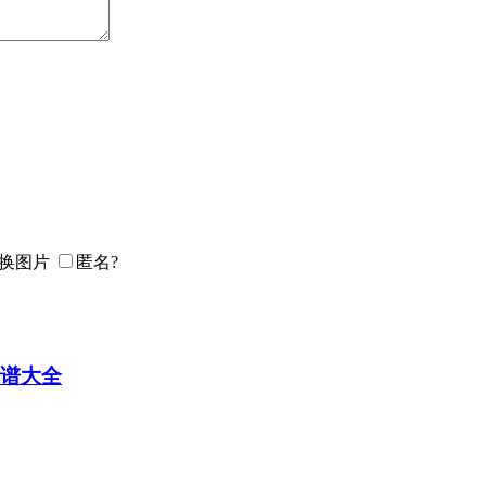
匿名?
谱大全