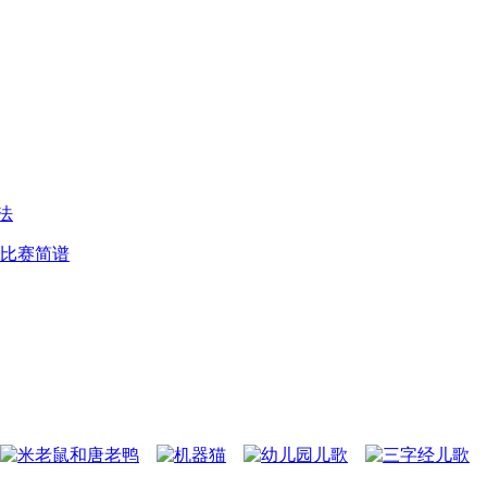
法
比赛简谱