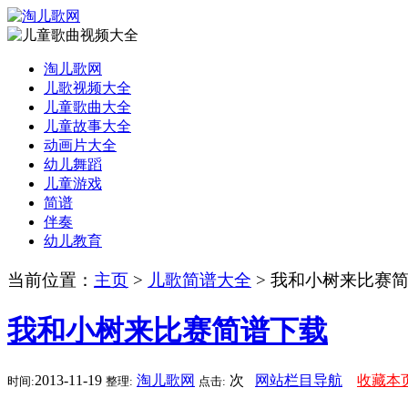
淘儿歌网
儿歌视频大全
儿童歌曲大全
儿童故事大全
动画片大全
幼儿舞蹈
儿童游戏
简谱
伴奏
幼儿教育
当前位置：
主页
>
儿歌简谱大全
> 我和小树来比赛
我和小树来比赛简谱下载
2013-11-19
淘儿歌网
次
网站栏目导航
收藏本
时间:
整理:
点击: