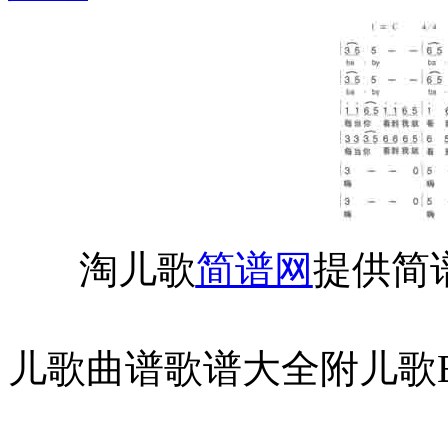
淘儿歌
简谱网
提供简
儿歌曲谱歌谱大全附儿歌B