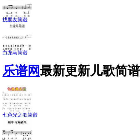
找朋友简谱
白龙马简谱
乐谱网
最新更新儿歌简谱
七色光之歌简谱