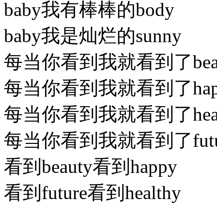
baby我有棒棒的body
baby我是灿烂的sunny
每当你看到我就看到了beau
每当你看到我就看到了hap
每当你看到我就看到了heal
每当你看到我就看到了futu
看到beauty看到happy
看到future看到healthy