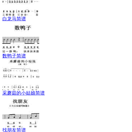
白龙马简谱
数鸭子简谱
采蘑菇的小姑娘简谱
找朋友简谱