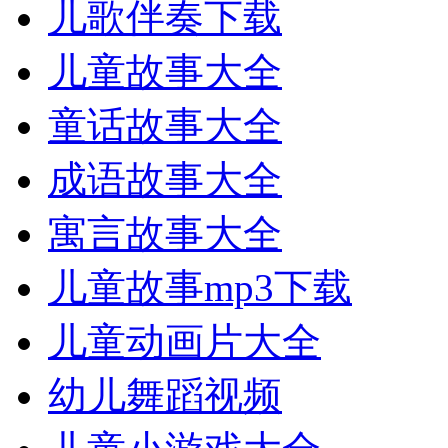
儿歌伴奏下载
儿童故事大全
童话故事大全
成语故事大全
寓言故事大全
儿童故事mp3下载
儿童动画片大全
幼儿舞蹈视频