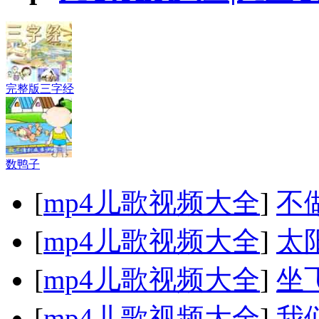
完整版三字经
数鸭子
[
mp4儿歌视频大全
]
不
[
mp4儿歌视频大全
]
太
[
mp4儿歌视频大全
]
坐
[
mp4儿歌视频大全
]
我