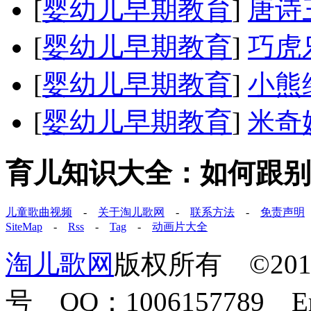
[
婴幼儿早期教育
]
唐诗
[
婴幼儿早期教育
]
巧虎
[
婴幼儿早期教育
]
小熊
[
婴幼儿早期教育
]
米奇
育儿知识大全：如何跟别
儿童歌曲视频
-
关于淘儿歌网
-
联系方法
-
免责声明
SiteMap
-
Rss
-
Tag
-
动画片大全
淘儿歌网
版权所有 ©2011-
号 QQ：1006157789 E