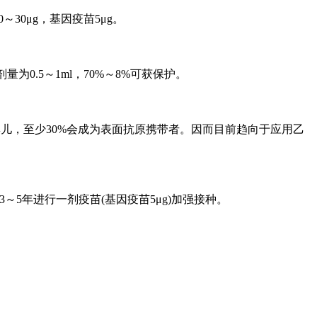
30μg，基因疫苗5μg。
0.5～1ml，70%～8%可获保护。
婴儿，至少30%会成为表面抗原携带者。因而目前趋向于应用乙
3～5年进行一剂疫苗(基因疫苗5μg)加强接种。