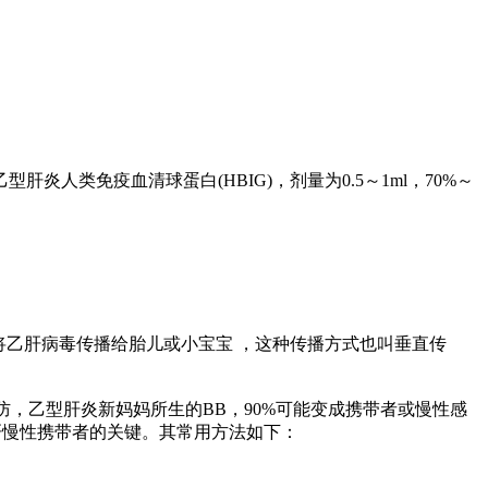
人类免疫血清球蛋白(HBIG)，剂量为0.5～1ml，70%～
将乙肝病毒传播给胎儿或小宝宝 ，这种传播方式也叫垂直传
防，乙型肝炎新妈妈所生的BB，90%可能变成携带者或慢性感
肝慢性携带者的关键。其常用方法如下：