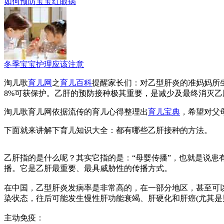
如何预防宝宝红眼病
冬季宝宝护理应该注意
淘儿歌
育儿网
之
育儿百科
提醒家长们：对乙型肝炎的准妈妈所生的
8%可获保护。乙肝的预防接种极其重要，是减少及最终消灭乙
淘儿歌育儿网依据流传的育儿心得整理出
育儿宝典
，希望对父
下面就来讲解下育儿知识大全：都有哪些乙肝接种的方法。
乙肝指的是什么呢？其实它指的是：“母婴传播”，也就是说患
播。它是乙肝最重要、最具威胁性的传播方式。
在中国，乙型肝炎发病率是非常高的，在一部分地区，甚至可以
染状态，往后可能发生慢性肝功能衰竭、肝硬化和肝癌(尤其是
主动免疫：