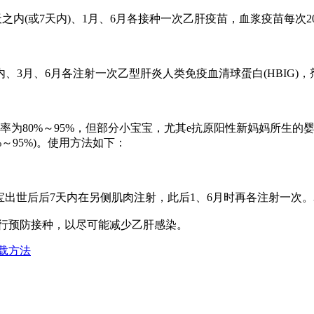
(或7天内)、1月、6月各接种一次乙肝疫苗，血浆疫苗每次20～
月、6月各注射一次乙型肝炎人类免疫血清球蛋白(HBIG)，剂量为
率为80%～95%，但部分小宝宝，尤其e抗原阳性新妈妈所生的
～95%)。使用方法如下：
小宝宝出世后后7天内在另侧肌肉注射，此后1、6月时再各注射一次。
进行预防接种，以尽可能减少乙肝感染。
载方法