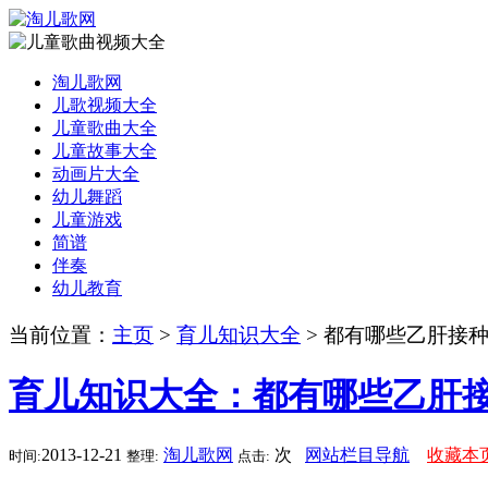
淘儿歌网
儿歌视频大全
儿童歌曲大全
儿童故事大全
动画片大全
幼儿舞蹈
儿童游戏
简谱
伴奏
幼儿教育
当前位置：
主页
>
育儿知识大全
> 都有哪些乙肝接
育儿知识大全：都有哪些乙肝
2013-12-21
淘儿歌网
次
网站栏目导航
收藏本
时间:
整理:
点击: