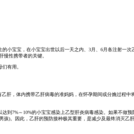
小宝宝，在小宝宝出世以后一天之内、3月、6月各注射一次乙型肝炎
肝慢性携带者的关键。
母们有用。
有乙肝，体内携带乙肝病毒的准妈妈，在怀孕期间或分娩过程中
达到7%～10%的小宝宝感染上乙型肝炎病毒感染。如果不做预
男孩)。因此，乙肝的预防接种极其重要，是减少及最终消灭乙