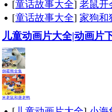
[
童话故事大全
]
老鼠开
[
童话故事大全
]
家狗和
儿童动画片大全|动画片
倒霉熊全集
米老鼠和唐老鸭
[
儿童动画片大全
]
小海