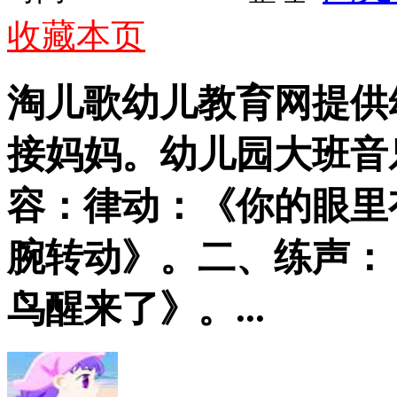
收藏本页
淘儿歌幼儿教育网提供
接妈妈。幼儿园大班音
容：律动：《你的眼里
腕转动》。二、练声：
鸟醒来了》。...