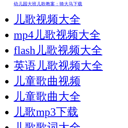
幼儿园大班儿歌教案：骑大马下载
儿歌视频大全
mp4儿歌视频大全
flash儿歌视频大全
英语儿歌视频大全
儿童歌曲视频
儿童歌曲大全
儿歌mp3下载
儿歌歌词大全