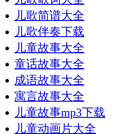
儿歌简谱大全
儿歌伴奏下载
儿童故事大全
童话故事大全
成语故事大全
寓言故事大全
儿童故事mp3下载
儿童动画片大全