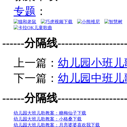
专题
：
------分隔线--------------------
上一篇：
幼儿园小班儿
下一篇：
幼儿园中班儿
------分隔线--------------------
幼儿园大班儿歌教案：糖梅仙子下载
幼儿园大班儿歌教案：小格桑下载
幼儿园大班儿歌教案：月亮婆婆喜欢我下载