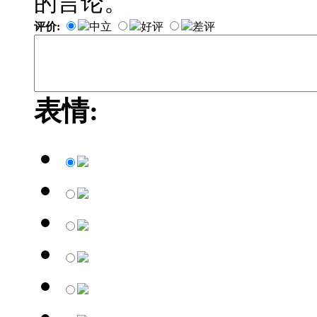
的言论。
评价:
中立
好评
差评
表情: