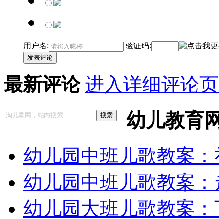
用户名:
验证码:
发表评论
最新评论
进入详细评论页
幼儿教育
搜索
幼儿园中班儿歌教案：
幼儿园中班儿歌教案：
幼儿园大班儿歌教案：