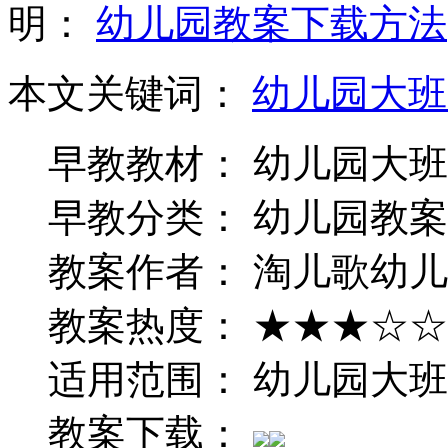
明：
幼儿园教案下载方法
本文关键词：
幼儿园大班
早教教材： 幼儿园大
早教分类： 幼儿园教案
教案作者： 淘儿歌幼
教案热度： ★★★☆☆
适用范围： 幼儿园大
教案下载：