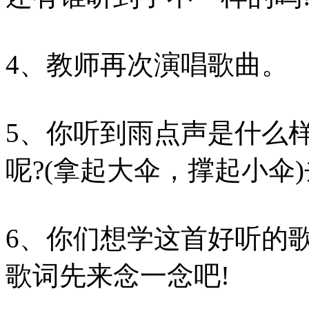
4、教师再次演唱歌曲。
5、你听到雨点声是什么样
呢?(拿起大伞，撑起小伞)
6、你们想学这首好听的
歌词先来念一念吧!