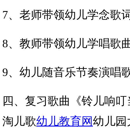
7、老师带领幼儿学念歌
8、教师带领幼儿学唱歌
9、幼儿随音乐节奏演唱
四、复习歌曲《铃儿响叮
淘儿歌
幼儿教育网
幼儿园