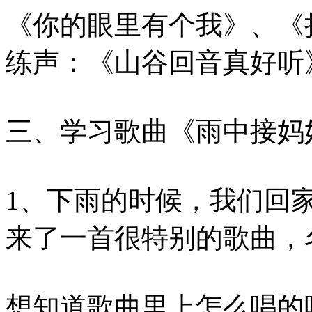
《你的眼里有个我》、《
练声：《山谷回音真好听
三、学习歌曲《雨中接妈
1、下雨的时候，我们回家
来了一首很特别的歌曲，
想知道歌曲里上怎么唱的