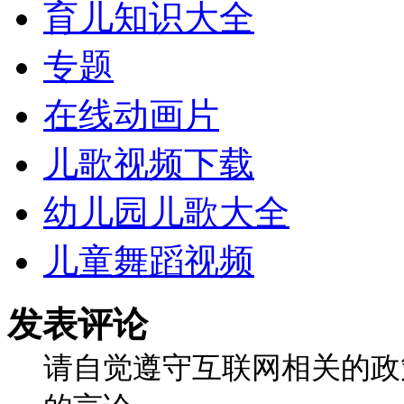
育儿知识大全
专题
在线动画片
儿歌视频下载
幼儿园儿歌大全
儿童舞蹈视频
发表评论
请自觉遵守互联网相关的政