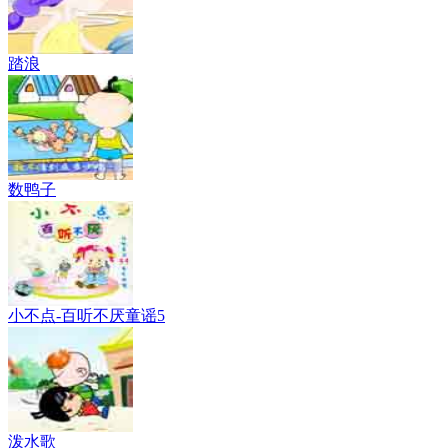
踏浪
数鸭子
小不点-百听不厌童谣5
泼水歌