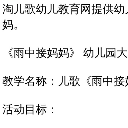
淘儿歌幼儿教育网提供幼
妈。
《雨中接妈妈》 幼儿园
教学名称：儿歌《雨中接
活动目标：