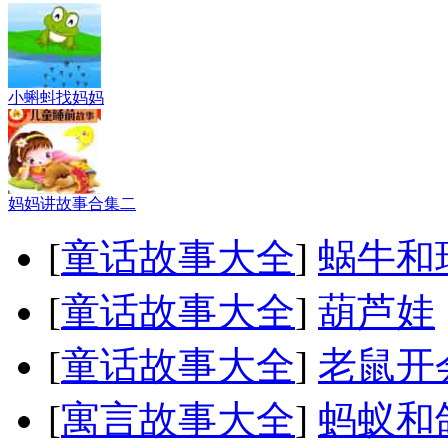
小蝌蚪找妈妈
妈妈讲故事合集二
[
童话故事大全
]
蜗牛和
[
童话故事大全
]
葫芦娃
[
童话故事大全
]
老鼠开
[
寓言故事大全
]
蚂蚁和