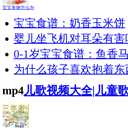
宝宝发烧怎么办
宝宝食谱：奶香玉米饼
婴儿坐飞机对耳朵有害
0-1岁宝宝食谱：鱼香
为什么孩子喜欢抱着东
mp4
儿歌视频大全|儿童