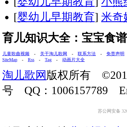
[
婴幼儿早期教育
]
小熊
[
婴幼儿早期教育
]
米奇
育儿知识大全：宝宝食谱
儿童歌曲视频
-
关于淘儿歌网
-
联系方法
-
免责声明
SiteMap
-
Rss
-
Tag
-
动画片大全
淘儿歌网
版权所有 ©2011-
号 QQ：1006157789 E
苏公网安备 3203